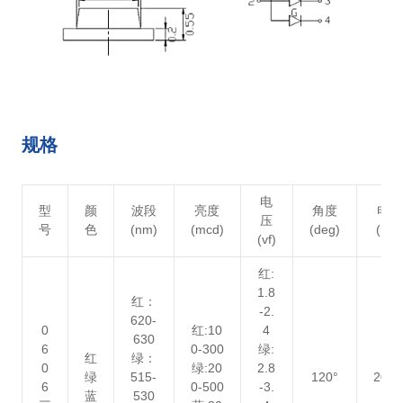
规格
电
型
颜
波段
亮度
角度
电流
压
号
色
(nm)
(mcd)
(deg)
(mA
(vf)
红
:
1.8
红：
-2.
620-
0
红
:10
4
630
6
0-300
绿
:
红
绿：
0
绿
:20
2.8
绿
515-
120°
20m
6
0-500
-3.
蓝
530