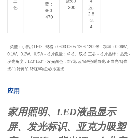
三
蓝
:80
4
蓝：
色
-200
蓝
:
460-
2.8
470
-3.
4
- 类型：小贴片LED - 规格：0603 0805 1206 1209等 - 功率：0.06W、
0.1W、0.2W、0.5W - 芯片数量：单芯、双芯 三芯 - 芯片品牌：晶元 -
发光角度：120°160° - 发光颜色：红/黄/蓝/绿/橙/暖白光/正白光/冷白
光/白转黄/白转红/粉红光/冰蓝光
应用
家用照明、
LED
液晶显示
屏、发光标识、亚克力吸塑