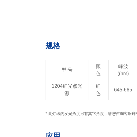
规格
颜
峰波
型 号
色
((nm)
1204红光点光
红
645-665
源
色
* 此灯珠的发光角度另有其它角度，请您咨询客服详
应用