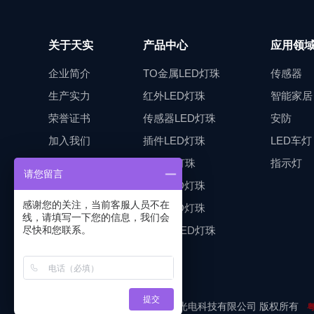
关于天实
产品中心
应用领
企业简介
TO金属LED灯珠
传感器
生产实力
红外LED灯珠
智能家居
荣誉证书
传感器LED灯珠
安防
加入我们
插件LED灯珠
LED车灯
食人鱼灯珠
指示灯
请您留言
车灯LED灯珠
感谢您的关注，当前客服人员不在
贴片LED灯珠
线，请填写一下您的信息，我们会
小贴片LED灯珠
尽快和您联系。
提交
Copyright © 2023 深圳市天实光电科技有限公司 版权所有
粤