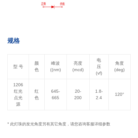
规格
电
颜
峰波
亮度
角度
型 号
压
色
((nm)
(mcd)
(deg)
(vf)
1206
红光
红
645-
20-
1.8-
120°
点光
色
665
200
2.4
源
* 此灯珠的发光角度另有其它角度，请您咨询客服详细参数