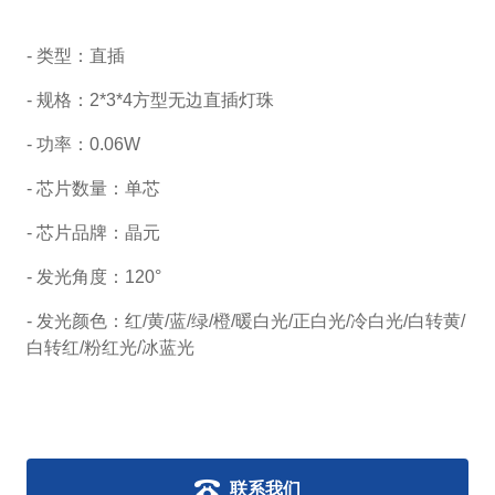
- 类型：直插
- 规格：
2*3*4方型无边直插灯珠
- 功率：0.06W
- 芯片数量：单芯
- 芯片品牌：晶元
- 发光角度：120°
- 发光颜色：红/黄/蓝/绿/橙/暖白光/正白光/冷白光/白转黄/
白转红/粉红光/冰蓝光
联系我们