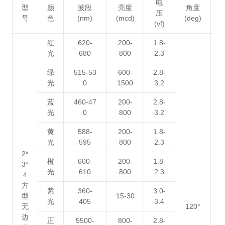
电
型
颜
波段
亮度
角度
压
号
色
(nm)
(mcd)
(deg)
(vf)
红
620-
200-
1.8-
光
680
800
2.3
绿
515-53
600-
2.8-
光
0
1500
3.2
蓝
460-47
200-
2.8-
光
0
800
3.2
黄
588-
200-
1.8-
光
595
800
2.3
2*
橙
600-
200-
1.8-
3*
光
610
800
2.3
4
方
紫
360-
3.0-
型
15-30
光
405
3.4
无
120°
2
边
正
5500-
800-
2.8-