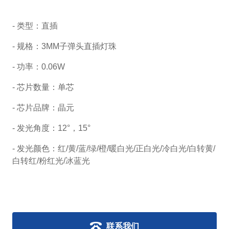
- 类型：直插
- 规格：
3MM子弹头直插灯珠
- 功率：0.06W
- 芯片数量：单芯
- 芯片品牌：晶元
- 发光角度：12°，15
°
- 发光颜色：红/黄/蓝/绿/橙/暖白光/正白光/冷白光/白转黄/
白转红/粉红光/冰蓝光
联系我们