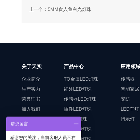
上一个：5MM食人鱼白光灯珠
关于天实
产品中心
应用领
企业简介
TO金属LED灯珠
传感器
生产实力
红外LED灯珠
智能家居
荣誉证书
传感器LED灯珠
安防
加入我们
插件LED灯珠
LED车灯
食人鱼灯珠
指示灯
请您留言
车灯LED灯珠
感谢您的关注，当前客服人员不在
贴片LED灯珠