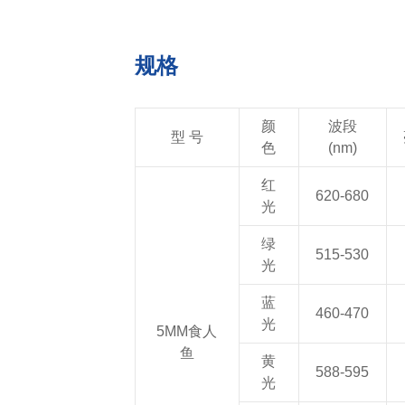
规格
颜
波段
型 号
色
(nm)
红
620-680
光
绿
515-530
光
蓝
460-470
光
5MM食人
鱼
黄
588-595
光