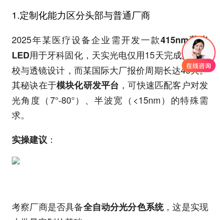
1.定制化能力区分头部与普通厂商
2025年某医疗设备企业需开发一款
415nm蓝光
用于牙科固化，天实光电仅用15天完成波长调
LED
校与透镜设计，而某国际大厂报价周期长达45天。
其秘诀在于
，可快速匹配客户对发
模块化研发平台
光角度（7°-80°）、半波宽（<15nm）的特殊需
求。
：
实操建议
考察厂商是否具备
，这是实现
全自动分光分色系统