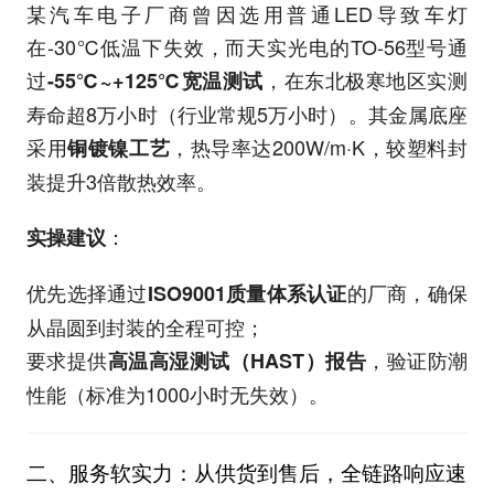
某汽车电子厂商曾因选用普通LED导致车灯
在-30℃低温下失效，而天实光电的TO-56型号通
过
，在东北极寒地区实测
-55℃~+125℃宽温测试
寿命超8万小时（行业常规5万小时）。其金属底座
采用
，热导率达200W/m·K，较塑料封
铜镀镍工艺
装提升3倍散热效率。
：
实操建议
优先选择通过
的厂商，确保
ISO9001质量体系认证
从晶圆到封装的全程可控；
要求提供
，验证防潮
高温高湿测试（HAST）报告
性能（标准为1000小时无失效）。
二、服务软实力：从供货到售后，全链路响应速度